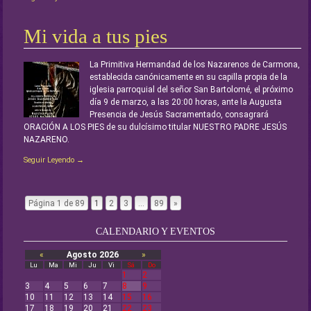
Mi vida a tus pies
La Primitiva Hermandad de los Nazarenos de Carmona,
establecida canónicamente en su capilla propia de la
iglesia parroquial del señor San Bartolomé, el próximo
día 9 de marzo, a las 20:00 horas, ante la Augusta
Presencia de Jesús Sacramentado, consagrará
ORACIÓN A LOS PIES de su dulcísimo titular NUESTRO PADRE JESÚS
NAZARENO.
Seguir Leyendo →
Página 1 de 89
1
2
3
…
89
»
Page navigation
CALENDARIO Y EVENTOS
«
Agosto 2026
»
Lu
Ma
Mi
Ju
Vi
Sá
Do
1
2
3
4
5
6
7
8
9
10
11
12
13
14
15
16
17
18
19
20
21
22
23