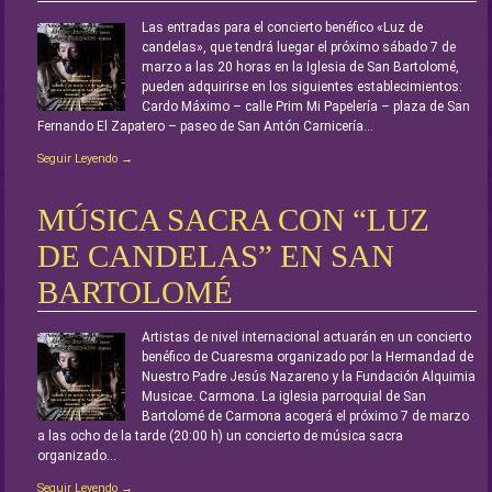
Las entradas para el concierto benéfico «Luz de
candelas», que tendrá luegar el próximo sábado 7 de
marzo a las 20 horas en la Iglesia de San Bartolomé,
pueden adquirirse en los siguientes establecimientos:
Cardo Máximo – calle Prim Mi Papelería – plaza de San
Fernando El Zapatero – paseo de San Antón Carnicería...
Seguir Leyendo →
MÚSICA SACRA CON “LUZ
DE CANDELAS” EN SAN
BARTOLOMÉ
Artistas de nivel internacional actuarán en un concierto
benéfico de Cuaresma organizado por la Hermandad de
Nuestro Padre Jesús Nazareno y la Fundación Alquimia
Musicae. Carmona. La iglesia parroquial de San
Bartolomé de Carmona acogerá el próximo 7 de marzo
a las ocho de la tarde (20:00 h) un concierto de música sacra
organizado...
Seguir Leyendo →