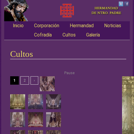
Inicio
Corporación
Hermandad
Noticias
Main menu
Cofradía
Cultos
Galería
Cultos
Pause
1
2
›