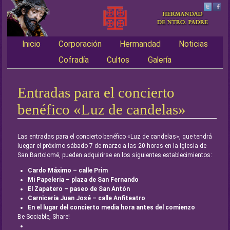
Inicio
Corporación
Hermandad
Noticias
Main menu
Cofradía
Cultos
Galería
Entradas para el concierto
benéfico «Luz de candelas»
Las entradas para el concierto benéfico «Luz de candelas», que tendrá
luegar el próximo sábado 7 de marzo a las 20 horas en la Iglesia de
San Bartolomé, pueden adquirirse en los siguientes establecimientos:
Cardo Máximo – calle Prim
Mi Papelería – plaza de San Fernando
El Zapatero – paseo de San Antón
Carnicería Juan José – calle Anfiteatro
En el lugar del concierto media hora antes del comienzo
Be Sociable, Share!