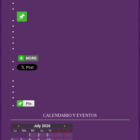
CALENDARIO Y EVENTOS
«
July 2026
»
Lu
Ma
Mi
Ju
Vi
Sá
Do
1
2
3
4
5
6
7
8
9
10
11
12