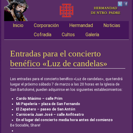
Inicio
Corporación
Hermandad
Noticias
Main menu
Cofradía
Cultos
Galería
Entradas para el concierto
benéfico «Luz de candelas»
Las entradas para el concierto benéfico «Luz de candelas», que tendrá
luegar el próximo sábado 7 de marzo a las 20 horas en la Iglesia de
San Bartolomé, pueden adquirirse en los siguientes establecimientos:
Cardo Máximo – calle Prim
Mi Papelería – plaza de San Fernando
El Zapatero – paseo de San Antón
Carnicería Juan José – calle Anfiteatro
En el lugar del concierto media hora antes del comienzo
Be Sociable, Share!