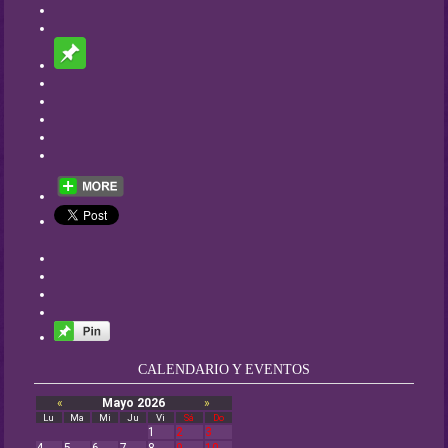
CALENDARIO Y EVENTOS
«
Mayo 2026
»
Lu
Ma
Mi
Ju
Vi
Sá
Do
1
2
3
4
5
6
7
8
9
10