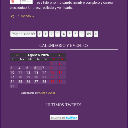
ese teléfono indicando nombre completo y correo
electrónico. Una vez recibido y verificado...
Seguir Leyendo →
Página 4 de 89
«
1
2
3
4
5
6
…
89
»
Page navigation
CALENDARIO Y EVENTOS
«
Agosto 2026
»
Lu
Ma
Mi
Ju
Vi
Sá
Do
1
2
3
4
5
6
7
8
9
10
11
12
13
14
15
16
17
18
19
20
21
22
23
24
25
26
27
28
29
30
31
Calendario por
Kieran O'Shea
ÚLTIMOS TWEETS