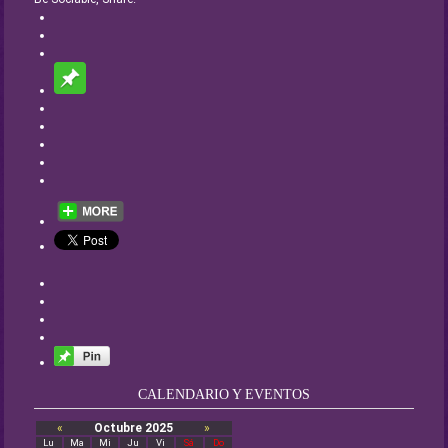
CALENDARIO Y EVENTOS
«
Octubre 2025
»
Lu
Ma
Mi
Ju
Vi
Sá
Do