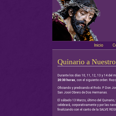
Inicio
C
Main menu
Quinario a Nuestro
Durante los días 10, 11, 12, 13 y 14 del
20:30 horas
, con el siguiente orden: Rez
Oficiando y predicando el Rvdo. P. Don Jo
San José Obrero de Dos Hermanas.
El sábado 13 Marzo, último del Quinario, 
celebrará, corporativamente y por las n
finalizando con el canto de la SALVE REG