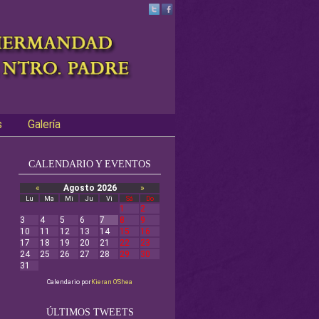
s
Galería
CALENDARIO Y EVENTOS
«
Agosto 2026
»
Lu
Ma
Mi
Ju
Vi
Sá
Do
1
2
3
4
5
6
7
8
9
10
11
12
13
14
15
16
17
18
19
20
21
22
23
24
25
26
27
28
29
30
31
Calendario por
Kieran O'Shea
ÚLTIMOS TWEETS