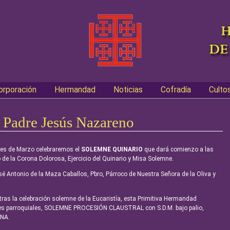
orporación
Hermandad
Noticias
Cofradía
Culto
 Padre Jesús Nazareno
 mes de Marzo celebraremos el
SOLEMNE QUINARIO
que dará comienzo a las
o de la Corona Dolorosa, Ejercicio del Quinario y Misa Solemne.
sé Antonio de la Maza Caballos, Pbro, Párroco de Nuestra Señora de la Oliva y
tras la celebración solemne de la Eucaristía, esta Primitiva Hermandad
aves parroquiales, SOLEMNE PROCESIÓN CLAUSTRAL con S.D.M. bajo palio,
INA.